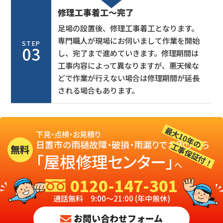
修理工事着工〜完了
足場の設置後、修理工事着工となります。
専門職人が現場にお伺いまして作業を開始
STEP
03
し、完了まで進めていきます。修理期間は
工事内容によって異なりますが、悪天候な
どで作業が行えない場合は修理期間が延長
される場合もあります。
最大10年の
下見・点検・お見積り
日置市の雨樋故障・破損・雨漏りでお困りなら
工事保証付！
無料
「屋根修理センター」
へ
0120-147-301
通話無料 9:00～21:00 (年中無休)
お問い合わせフォーム