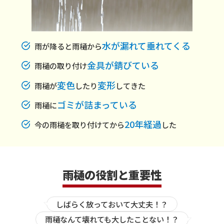
水が漏れて垂れてくる
雨が降ると雨樋から
金具が錆びている
雨樋の取り付け
変色
変形
雨樋が
したり
してきた
ゴミが詰まっている
雨樋に
20年経過
今の雨樋を取り付けてから
した
雨樋の役割と重要性
しばらく放っておいて大丈夫！？
雨樋なんて壊れても大したことない！？