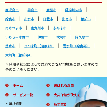
鹿児島市
霧島市
鹿屋市
薩摩川内市
姶良市
出水市
日置市
指宿市
曽於市
南さつま市
南九州市
志布志市
いちき串木野市
伊佐市
枕崎市
阿久根市
垂水市
さつま町（薩摩郡）
湧水町（姶良郡）
大崎町（曽於郡）
※時期や状況によって対応できない地域もございますので
予めご了承ください。
ホーム
選ばれる理由
サービス一覧
火災保険が使える
屋根修理
施工事例