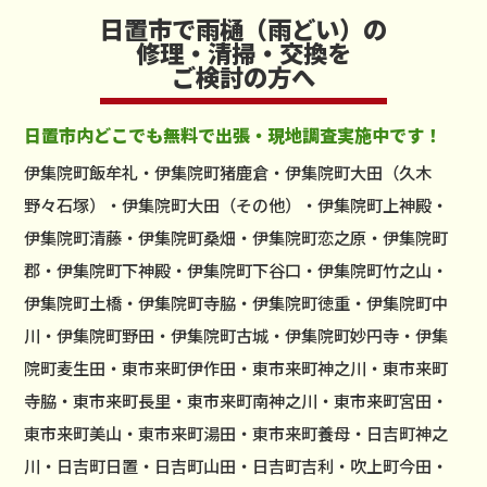
日置市で雨樋（雨どい）の
修理・清掃・交換を
ご検討の方へ
日置市内どこでも無料で出張・現地調査実施中です！
伊集院町飯牟礼・伊集院町猪鹿倉・伊集院町大田（久木
野々石塚）・伊集院町大田（その他）・伊集院町上神殿・
伊集院町清藤・伊集院町桑畑・伊集院町恋之原・伊集院町
郡・伊集院町下神殿・伊集院町下谷口・伊集院町竹之山・
伊集院町土橋・伊集院町寺脇・伊集院町徳重・伊集院町中
川・伊集院町野田・伊集院町古城・伊集院町妙円寺・伊集
院町麦生田・東市来町伊作田・東市来町神之川・東市来町
寺脇・東市来町長里・東市来町南神之川・東市来町宮田・
東市来町美山・東市来町湯田・東市来町養母・日吉町神之
川・日吉町日置・日吉町山田・日吉町吉利・吹上町今田・