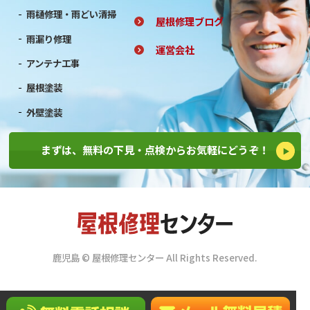
雨樋修理・雨どい清掃
屋根修理ブログ
雨漏り修理
運営会社
アンテナ工事
屋根塗装
外壁塗装
まずは、無料の下見・点検からお気軽にどうぞ！
鹿児島 © 屋根修理センター All Rights Reserved.