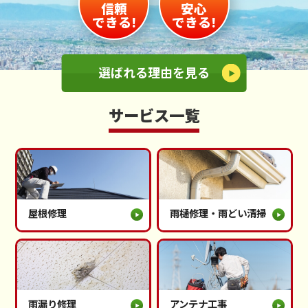
信頼
安心
できる!
できる!
選ばれる理由を見る
サービス一覧
屋根修理
雨樋修理・雨どい清掃
雨漏り修理
アンテナ工事