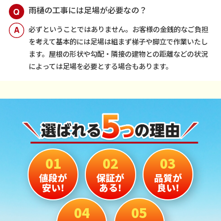
雨樋の工事には足場が必要なの？
必ずということではありません。お客様の金銭的なご負担
を考えて基本的には足場は組まず梯子や脚立で作業いたし
ます。屋根の形状や勾配・隣接の建物との距離などの状況
によっては足場を必要とする場合もあります。
01
02
03
値段が
保証が
品質が
安い!
ある!
良い!
04
05