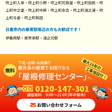
吹上町入来・吹上町小野・吹上町花熟里・吹上町田尻・吹
上町中之里・吹上町中原・吹上町永吉・吹上町湯之浦・吹
上町与倉・吹上町和田
日置市内の最寄駅周辺の方も大歓迎です！
伊集院駅・東市来駅・湯之元駅
最大10年の
下見・点検・お見積り
鹿児島の屋根でお困りなら
工事保証付！
無料
「屋根修理センター」
へ
0120-147-301
通話無料 9:00～21:00 (年中無休)
お問い合わせフォーム