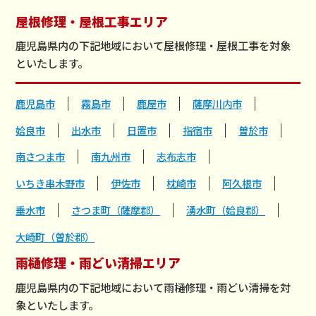
屋根修理・屋根工事エリア
鹿児島県内の下記地域において屋根修理・屋根工事を対象
といたします。
鹿児島市
霧島市
鹿屋市
薩摩川内市
姶良市
出水市
日置市
指宿市
曽於市
南さつま市
南九州市
志布志市
いちき串木野市
伊佐市
枕崎市
阿久根市
垂水市
さつま町（薩摩郡）
湧水町（姶良郡）
大崎町（曽於郡）
雨樋修理・雨どい清掃エリア
鹿児島県内の下記地域において雨樋修理・雨どい清掃を対
象といたします。