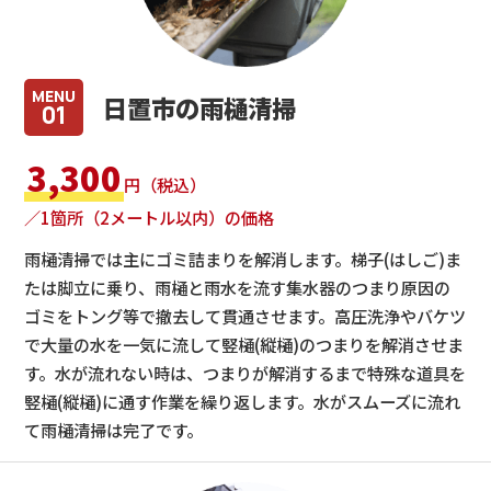
MENU
日置市の雨樋清掃
01
3,300
円（税込）
／1箇所（2メートル以内）の価格
雨樋清掃では主にゴミ詰まりを解消します。梯子(はしご)ま
たは脚立に乗り、雨樋と雨水を流す集水器のつまり原因の
ゴミをトング等で撤去して貫通させます。高圧洗浄やバケツ
で大量の水を一気に流して竪樋(縦樋)のつまりを解消させま
す。水が流れない時は、つまりが解消するまで特殊な道具を
竪樋(縦樋)に通す作業を繰り返します。水がスムーズに流れ
て雨樋清掃は完了です。