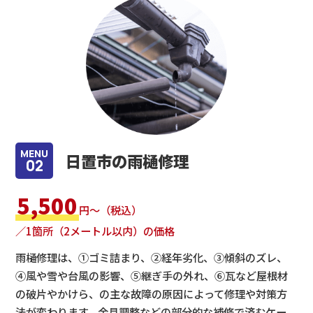
MENU
日置市の雨樋修理
02
5,500
円～（税込）
／1箇所（2メートル以内）の価格
雨樋修理は、①ゴミ詰まり、②経年劣化、③傾斜のズレ、
④風や雪や台風の影響、⑤継ぎ手の外れ、⑥瓦など屋根材
の破片やかけら、の主な故障の原因によって修理や対策方
法が変わります。金具調整などの部分的な補修で済むケー